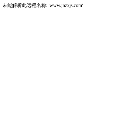
未能解析此远程名称: 'www.jnzxjs.com'