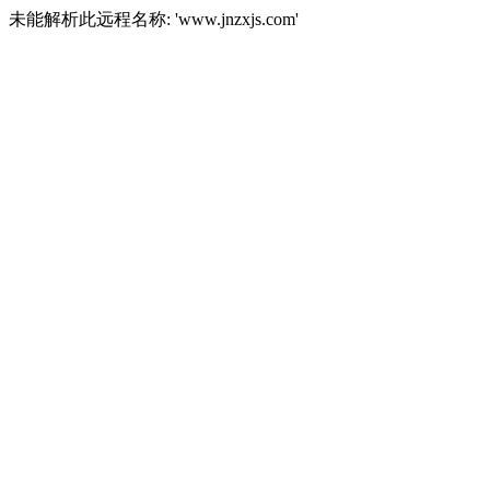
未能解析此远程名称: 'www.jnzxjs.com'